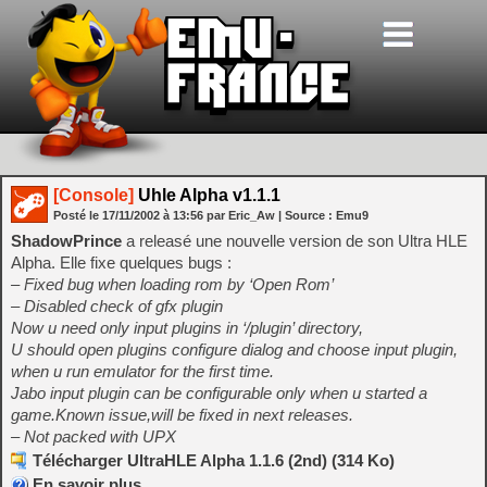
[Console]
Uhle Alpha v1.1.1
Posté le
17/11/2002
à
13:56
par Eric_Aw
| Source :
Emu9
ShadowPrince
a releasé une nouvelle version de son Ultra HLE
Alpha. Elle fixe quelques bugs :
– Fixed bug when loading rom by ‘Open Rom’
– Disabled check of gfx plugin
Now u need only input plugins in ‘/plugin’ directory,
U should open plugins configure dialog and choose input plugin,
when u run emulator for the first time.
Jabo input plugin can be configurable only when u started a
game.Known issue,will be fixed in next releases.
– Not packed with UPX
Télécharger UltraHLE Alpha 1.1.6 (2nd) (314 Ko)
En savoir plus…