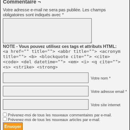
Commentaire ¬
Votre adresse e-mail ne sera pas publiée.
Les champs
obligatoires sont indiqués avec
*
NOTE - Vous pouvez utilisez ces tags et attributs HTML:
<a href="" title=""> <abbr title=""> <acronym
title=""> <b> <blockquote cite=""> <cite>
<code> <del datetime=""> <em> <i> <q cite="">
<s> <strike> <strong>
Votre nom *
Votre adresse email *
Votre site internet
Prévenez-moi de tous les nouveaux commentaires par e-mail.
Prévenez-moi de tous les nouveaux articles par e-mail.