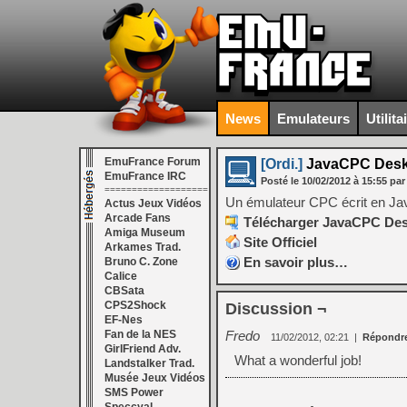
News
Emulateurs
Utilita
EmuFrance Forum
[Ordi.]
JavaCPC Desk
EmuFrance IRC
Posté le
10/02/2012
à
15:55
par
===================
Un émulateur CPC écrit en Ja
Actus Jeux Vidéos
Arcade Fans
Télécharger JavaCPC Desk
Amiga Museum
Site Officiel
Arkames Trad.
En savoir plus…
Bruno C. Zone
Calice
CBSata
CPS2Shock
Discussion ¬
EF-Nes
Fan de la NES
Fredo
11/02/2012, 02:21
|
Répondr
GirlFriend Adv.
What a wonderful job!
Landstalker Trad.
Musée Jeux Vidéos
SMS Power