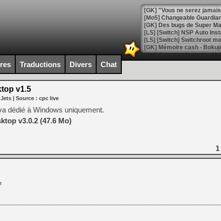
[GK] "Vous ne serez jamais
[Mo5] Changeable Guardian 
[GK] Des bugs de Super Mar
[LS] [Switch] NSP Auto Inst
ires
Traductions
Divers
Chat
[GK] La saga horrifique Am
top v1.5
 Jets
| Source :
cpc live
va dédié à Windows uniquement.
[GK] Le portage de Super M
top v3.0.2 (47.6 Mo)
[Mo5] Le jeu de course fut
[GK] Guillermo del Toro ado
[LTF] Eté 2026 - Séquence 
1
[GK] Mistfall Hunter : déjà 
[GK] Wo Long 2 évolue avec
[GK] Crossfire : un TPS à 100
[LS] [PS5] Premiers signes 
e