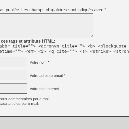
[Mo5] DOOM arrive en cart
as publiée.
Les champs obligatoires sont indiqués avec
*
[GK] Bethesda fête les 30 
[GK] Roblox : l'action en B
[GK] Agenda - GeForce NOW
[GK] Devolver Digital en a 
ces tags et attributs HTML:
abbr title=""> <acronym title=""> <b> <blockquote 
[LS] [PS5] ps5-y2jb-autolo
etime=""> <em> <i> <q cite=""> <s> <strike> <stron
[GK] Pourquoi Marvel Tokon 
[GK] Test : Restory : Chill
Votre nom *
[GK] GTA 6 : Rockstar Games
[GK] Hot Wheels Infinite Rus
[GK] Mémoire cash - Secret 
Votre adresse email *
[GK] Résultats Nintendo : 
[GK] Dans ce jeu de platefo
[GK] Mémoire cash - Après 
Votre site internet
eaux commentaires par e-mail.
aux articles par e-mail.