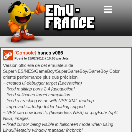
[Console]
bsnes v086
Posté le
13/02/2012
à
10:58
par Jets
Version officielle de cet émulateur de
SuperNES/NES/GameBoy/SuperGameBoy/GameBoy Color
orienté performance plus que précision.
– created ui-debugger target (Laevateinn)
– fixed multitap ports 2-4 [quequotion]
– fixed ui-libsnes target compilation
– fixed a crashing issue with NSS XML markup
– improved cartridge-folder loading support
– NES can now load .fc (headerless NES) or .prg+.chr (split
NES) images
– fixed cursor being visible in fullscreen mode when using
Linux/Metacity window manager [ncbncb]