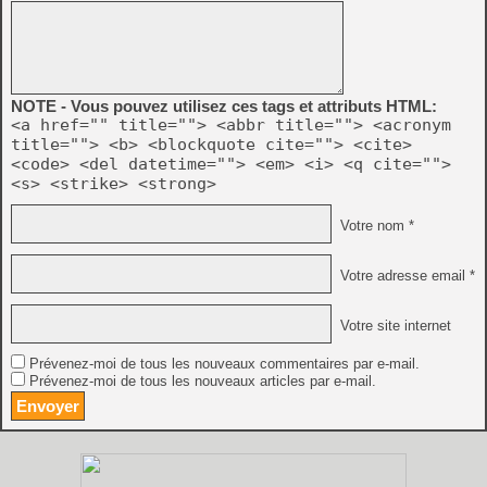
NOTE - Vous pouvez utilisez ces tags et attributs HTML:
<a href="" title=""> <abbr title=""> <acronym
title=""> <b> <blockquote cite=""> <cite>
<code> <del datetime=""> <em> <i> <q cite="">
<s> <strike> <strong>
Votre nom *
Votre adresse email *
Votre site internet
Prévenez-moi de tous les nouveaux commentaires par e-mail.
Prévenez-moi de tous les nouveaux articles par e-mail.