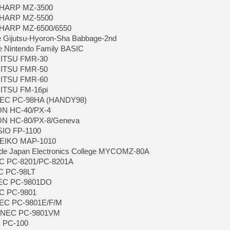
[GK] Résultats Nintendo : 
 SHARP MZ-3500
 SHARP MZ-5500
[GK] Déjà des dégraissage
 SHARP MZ-6500/6550
[Mo5] Brickboy cherche à r
e Gijutsu-Hyoron-Sha Babbage-2nd
[GK] Minecraft et ses « Gra
e Nintendo Family BASIC
UJITSU FMR-30
[GK] Beast of Reincarnation
[GK] Ubisoft : fin de parti
UJITSU FMR-50
[GK] Mémoire cash - Metroid
UJITSU FMR-60
[GK] Dan Houser (GTA) défe
JITSU FM-16pi
[GK] Comment EA Sports FC
[GK] Crimson Moon : un Dark
 NEC PC-98HA (HANDY98)
[GK] Isle of Reveries : le j
ON HC-40/PX-4
[GK] Moonlighter 2 : The En
SON HC-80/PX-8/Geneva
[GK] Capcom relance Monste
SIO FP-1100
 SEIKO MAP-1010
e Japan Electronics College MYCOMZ-80A
[GK] Guillermo del Toro ado
EC PC-8201/PC-8201A
EC PC-98LT
NEC PC-9801DO
EC PC-9801
NEC PC-9801E/F/M
e NEC PC-9801VM
C PC-100