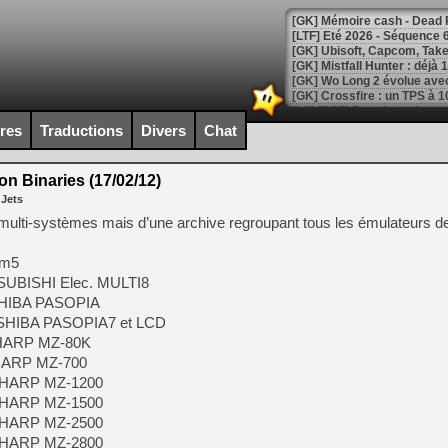
[LTF] Eté 2026 - Séquence 
[GK] Mistfall Hunter : déjà 
[GK] Wo Long 2 évolue avec
[GK] Crossfire : un TPS à 100
[LS] [PS5] Premiers signes 
ires
Traductions
Divers
Chat
 Binaries (17/02/12)
 Jets
[Mo5] DOOM arrive en cart
r multi-systèmes mais d’une archive regroupant tous les émulateurs d
[GK] Bethesda fête les 30 
[GK] Roblox : l'action en B
 m5
TSUBISHI Elec. MULTI8
[GK] Agenda - GeForce NOW
SHIBA PASOPIA
OSHIBA PASOPIA7 et LCD
[GK] Devolver Digital en a 
SHARP MZ-80K
[LS] [PS5] ps5-y2jb-autolo
SHARP MZ-700
 SHARP MZ-1200
[GK] Pourquoi Marvel Tokon 
[GK] Test : Restory : Chill
 SHARP MZ-1500
[GK] GTA 6 : Rockstar Games
 SHARP MZ-2500
[GK] Hot Wheels Infinite Rus
 SHARP MZ-2800
[GK] Mémoire cash - Secret 