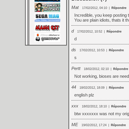
Mat
17/02/2012, 04:10
|
Répondre
Incredible, you keep posting 
You are plain idiots, thats it t
d
17/02/2012, 10:52
|
Répondre
d
ds
17/02/2012, 10:53
|
Répondre
s
Pertt
18/02/2012, 02:10
|
Répondre
Not working, bioses are nee
44
18/02/2012, 18:09
|
Répondre
english plz
xxx
18/02/2012, 18:10
|
Répondre
btw xxxxxxx was not my ori
ME
19/02/2012, 17:24
|
Répondre