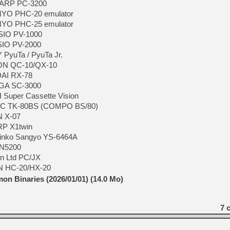
HARP PC-3200
NYO PHC-20 emulator
NYO PHC-25 emulator
ASIO PV-1000
SIO PV-2000
 PyuTa / PyuTa Jr.
SON QC-10/QX-10
DAI RX-78
EGA SC-3000
Super Cassette Vision
NEC TK-80BS (COMPO BS/80)
N X-07
RP X1twin
hinko Sangyo YS-6464A
 N5200
an Ltd PC/JX
N HC-20/HX-20
n Binaries (2026/01/01) (14.0 Mo)
7
c