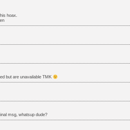
this hoax.
hen
ded but are unavailable TMK
ginal msg, whatsup dude?