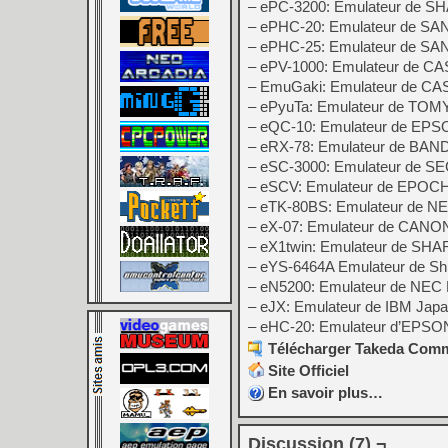
– ePC-3200: Emulateur de S
– ePHC-20: Emulateur de SA
– ePHC-25: Emulateur de SA
– ePV-1000: Emulateur de C
– EmuGaki: Emulateur de CA
– ePyuTa: Emulateur de TOMY
– eQC-10: Emulateur de EP
– eRX-78: Emulateur de BAN
– eSC-3000: Emulateur de S
– eSCV: Emulateur de EPOCH 
– eTK-80BS: Emulateur de 
– eX-07: Emulateur de CANO
– eX1twin: Emulateur de SHA
– eYS-6464A Emulateur de S
– eN5200: Emulateur de NEC
– eJX: Emulateur de IBM Jap
– eHC-20: Emulateur d’EPSO
Télécharger Takeda Commo
Site Officiel
En savoir plus…
Discussion (7) ¬