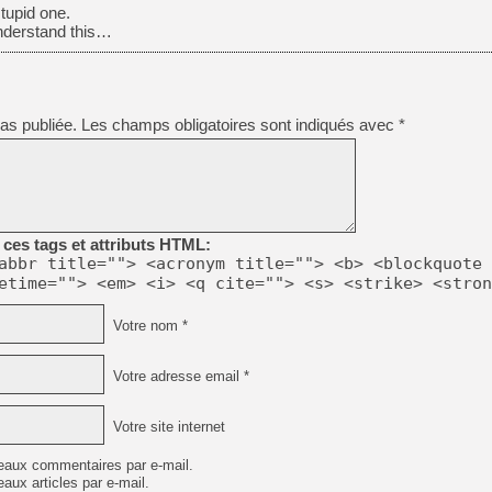
stupid one.
understand this…
as publiée.
Les champs obligatoires sont indiqués avec
*
ces tags et attributs HTML:
abbr title=""> <acronym title=""> <b> <blockquote 
etime=""> <em> <i> <q cite=""> <s> <strike> <stron
Votre nom *
Votre adresse email *
Votre site internet
eaux commentaires par e-mail.
aux articles par e-mail.