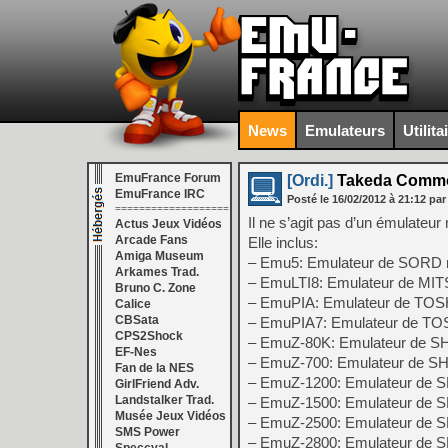
News
Emulateurs
Utilita
EmuFrance Forum
[Ordi.]
Takeda Common
EmuFrance IRC
Posté le
16/02/2012
à
21:12
par
===================
Il ne s’agit pas d’un émulateu
Actus Jeux Vidéos
Arcade Fans
Elle inclus:
Amiga Museum
– Emu5: Emulateur de SORD
Arkames Trad.
– EmuLTI8: Emulateur de MI
Bruno C. Zone
– EmuPIA: Emulateur de TO
Calice
CBSata
– EmuPIA7: Emulateur de T
CPS2Shock
– EmuZ-80K: Emulateur de 
EF-Nes
– EmuZ-700: Emulateur de 
Fan de la NES
– EmuZ-1200: Emulateur de
GirlFriend Adv.
Landstalker Trad.
– EmuZ-1500: Emulateur de
Musée Jeux Vidéos
– EmuZ-2500: Emulateur de
SMS Power
– EmuZ-2800: Emulateur de