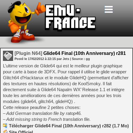
[Plugin N64]
Glide64 Final (10th Anniversary) r281
Posté le
17/02/2012
à
22:15
par Jets
| Source :
gg
L’ultime version de Glide64 qui est le meilleur plugin graphique
pour carte à base de 3DFX. Pour rappel il utilise le glide wrapper
Glitch64 d’Hacktarux et le module GlideHQ (permettant d’afficher
des textures en hautes résolutions) de KoolSmoky. Il fait
directement suite à Glide64 Napalm WX’ Release 1.1 et intègre
toute les améliorations de ces dernières années pour les trois
modules (glide64, glitch64, glideHQ) .
Cette release peaufine 2 petites choses:
– Add German translation file by ratop46.
– Add missing string to French translation file.
Télécharger Glide64 Final (10th Anniversary) r282 (1.7 Mo)
Site Officiel