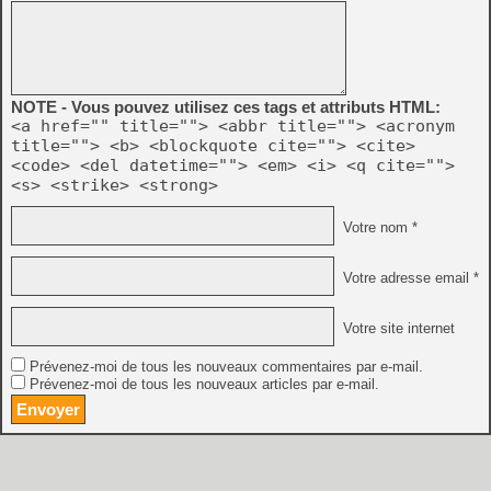
NOTE - Vous pouvez utilisez ces tags et attributs HTML:
<a href="" title=""> <abbr title=""> <acronym
title=""> <b> <blockquote cite=""> <cite>
<code> <del datetime=""> <em> <i> <q cite="">
<s> <strike> <strong>
Votre nom *
Votre adresse email *
Votre site internet
Prévenez-moi de tous les nouveaux commentaires par e-mail.
Prévenez-moi de tous les nouveaux articles par e-mail.