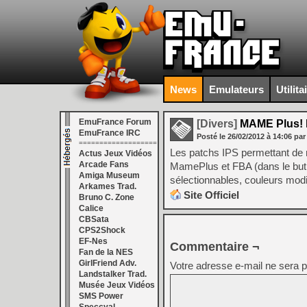
News
Emulateurs
Utilita
EmuFrance Forum
[Divers]
MAME Plus! I
EmuFrance IRC
Posté le
26/02/2012
à
14:06
par
===================
Les patchs IPS permettant de m
Actus Jeux Vidéos
Arcade Fans
MamePlus et FBA (dans le but 
Amiga Museum
sélectionnables, couleurs modif
Arkames Trad.
Site Officiel
Bruno C. Zone
Calice
CBSata
CPS2Shock
EF-Nes
Commentaire ¬
Fan de la NES
GirlFriend Adv.
Votre adresse e-mail ne sera p
Landstalker Trad.
Musée Jeux Vidéos
SMS Power