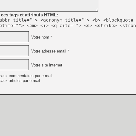
[GK] Beast of Reincarnation
[GK] Ubisoft : fin de parti
[GK] Mémoire cash - Metroid
ces tags et attributs HTML:
[GK] Dan Houser (GTA) défe
abbr title=""> <acronym title=""> <b> <blockquote 
[GK] Comment EA Sports FC
etime=""> <em> <i> <q cite=""> <s> <strike> <stron
[GK] Crimson Moon : un Dark
[GK] Isle of Reveries : le j
[GK] Moonlighter 2 : The En
Votre nom *
[GK] Capcom relance Monste
Votre adresse email *
[Mo5] Deux inédits du Virtu
Votre site internet
[GK] Le beat'em up The Walk
[GK] Endless Legend 2 : enf
eaux commentaires par e-mail.
aux articles par e-mail.
[LS] [PS5] Premiers signes 