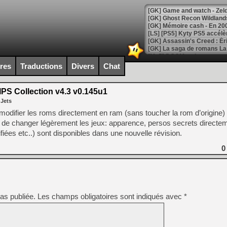
[Mo5] DOOM arrive en cart
[GK] Bethesda fête les 30 
ires
Traductions
Divers
Chat
[GK] Roblox : l'action en B
PS Collection v4.3 v0.145u1
[GK] Agenda - GeForce NOW
 Jets
[GK] Devolver Digital en a 
odifier les roms directement en ram (sans toucher la rom d’origine)
de changer légèrement les jeux: apparence, persos secrets directe
[LS] [PS5] ps5-y2jb-autolo
iées etc..) sont disponibles dans une nouvelle révision.
[GK] Pourquoi Marvel Tokon 
[GK] Test : Restory : Chill
0
[GK] GTA 6 : Rockstar Games
[GK] Hot Wheels Infinite Rus
[GK] Mémoire cash - Secret 
[GK] Résultats Nintendo : 
[GK] Déjà des dégraissage
as publiée.
Les champs obligatoires sont indiqués avec
*
[Mo5] Brickboy cherche à r
[GK] Minecraft et ses « Gra