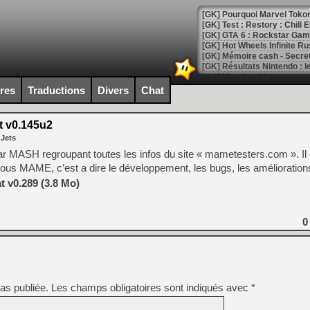
[GK] Pourquoi Marvel Tokon 
[GK] Test : Restory : Chill
[GK] GTA 6 : Rockstar Games
[GK] Hot Wheels Infinite Rus
[GK] Mémoire cash - Secret 
[GK] Résultats Nintendo : 
[GK] Déjà des dégraissage
ires
Traductions
Divers
Chat
[Mo5] Brickboy cherche à r
[GK] Minecraft et ses « Gra
 v0.145u2
 Jets
[GK] Beast of Reincarnation
[GK] Ubisoft : fin de parti
u par MASH regroupant toutes les infos du site « mametesters.com ». I
[GK] Mémoire cash - Metroid
 sous MAME, c’est a dire le développement, les bugs, les améliorati
[GK] Dan Houser (GTA) défe
[GK] Comment EA Sports FC
 v0.289 (3.8 Mo)
[GK] Crimson Moon : un Dark
[GK] Isle of Reveries : le j
[GK] Moonlighter 2 : The En
0
[GK] Capcom relance Monste
[Mo5] Deux inédits du Virtu
[GK] Le beat'em up The Walk
as publiée.
Les champs obligatoires sont indiqués avec
*
[GK] Endless Legend 2 : enf