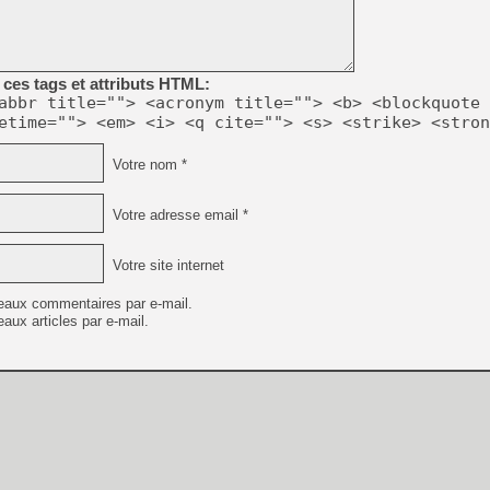
[LS] [PS5] Le WebKit Userl
ces tags et attributs HTML:
abbr title=""> <acronym title=""> <b> <blockquote 
etime=""> <em> <i> <q cite=""> <s> <strike> <stron
[GK] Oubliez Crazy Taxi, S
[LS] [Switch] NSZ 5.0.0 es
Votre nom *
[GK] No More Room in Hell 2
Votre adresse email *
[GK] Un chatbot Atelier Ryz
[GK] Mémoire cash - Splatte
Votre site internet
[GK] Nvidia : le prix des 
[GK] Suikoden Star Leap : 
eaux commentaires par e-mail.
[Mo5] La mini borne d’arc
aux articles par e-mail.