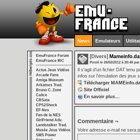
News
Emulateurs
Utilita
EmuFrance Forum
[Divers]
Mameinfo.dat
EmuFrance IRC
Posté le
26/02/2012
à
20:46
par
===================
Il s’agit d’un fichier DAT ten
Actus Jeux Vidéos
Arcade Fans
infos sur l’émulation des jeux
Amiga Museum
Télécharger MAMEinfo.dat
Arkames Trad.
Site Officiel
Bruno C. Zone
Calice
En savoir plus…
CBSata
CPS2Shock
EF-Nes
Fan de la NES
GirlFriend Adv.
Commentaire ¬
Landstalker Trad.
Votre adresse e-mail ne sera p
Musée Jeux Vidéos
SMS Power