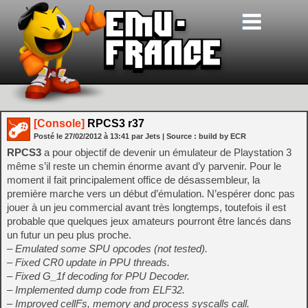
[Console]
RPCS3 r37
Posté le
27/02/2012
à
13:41
par Jets
| Source :
build by ECR
RPCS3
a pour objectif de devenir un émulateur de Playstation 3
même s’il reste un chemin énorme avant d’y parvenir. Pour le
moment il fait principalement office de désassembleur, la
première marche vers un début d’émulation. N’espérer donc pas
jouer à un jeu commercial avant très longtemps, toutefois il est
probable que quelques jeux amateurs pourront être lancés dans
un futur un peu plus proche.
– Emulated some SPU opcodes (not tested).
– Fixed CR0 update in PPU threads.
– Fixed G_1f decoding for PPU Decoder.
– Implemented dump code from ELF32.
– Improved cellFs, memory and process syscalls call.