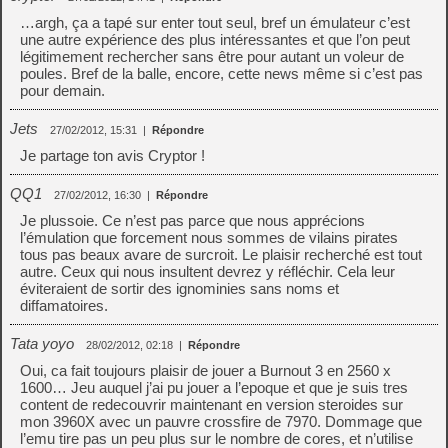
…argh, ça a tapé sur enter tout seul, bref un émulateur c’est
une autre expérience des plus intéressantes et que l’on peut
légitimement rechercher sans être pour autant un voleur de
poules. Bref de la balle, encore, cette news même si c’est pas
pour demain.
Jets
27/02/2012, 15:31
|
Répondre
Je partage ton avis Cryptor !
QQ1
27/02/2012, 16:30
|
Répondre
Je plussoie. Ce n’est pas parce que nous apprécions
l’émulation que forcement nous sommes de vilains pirates
tous pas beaux avare de surcroit. Le plaisir recherché est tout
autre. Ceux qui nous insultent devrez y réfléchir. Cela leur
éviteraient de sortir des ignominies sans noms et
diffamatoires.
Tata yoyo
28/02/2012, 02:18
|
Répondre
Oui, ca fait toujours plaisir de jouer a Burnout 3 en 2560 x
1600… Jeu auquel j’ai pu jouer a l’epoque et que je suis tres
content de redecouvrir maintenant en version steroides sur
mon 3960X avec un pauvre crossfire de 7970. Dommage que
l’emu tire pas un peu plus sur le nombre de cores, et n’utilise