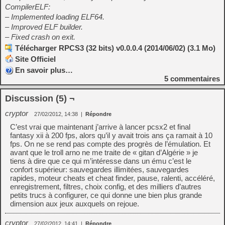
CompilerELF:
– Implemented loading ELF64.
– Improved ELF builder.
– Fixed crash on exit.
Télécharger RPCS3 (32 bits) v0.0.0.4 (2014/06/02) (3.1 Mo)
Site Officiel
En savoir plus…
5
commentaires
Discussion (5) ¬
cryptor
27/02/2012, 14:38
|
Répondre
C’est vrai que maintenant j’arrive à lancer pcsx2 et final
fantasy xii à 200 fps, alors qu’il y avait trois ans ça ramait à 10
fps. On ne se rend pas compte des progrès de l’émulation. Et
avant que le troll arno ne me traite de « gitan d’Algérie » je
tiens à dire que ce qui m’intéresse dans un ému c’est le
confort supérieur: sauvegardes illimitées, sauvegardes
rapides, moteur cheats et cheat finder, pause, ralenti, accéléré,
enregistrement, filtres, choix config, et des milliers d’autres
petits trucs à configurer, ce qui donne une bien plus grande
dimension aux jeux auxquels on rejoue.
cryptor
27/02/2012, 14:41
|
Répondre