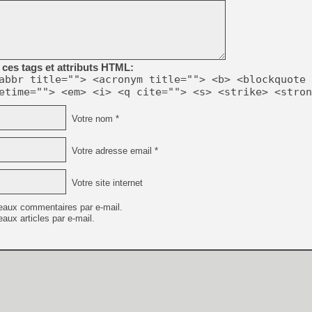
[GK] Beast of Reincarnation
[GK] Ubisoft : fin de parti
[GK] Mémoire cash - Metroid
[GK] Dan Houser (GTA) défe
[GK] Comment EA Sports FC
[GK] Crimson Moon : un Dark
ces tags et attributs HTML:
[GK] Isle of Reveries : le j
abbr title=""> <acronym title=""> <b> <blockquote 
[GK] Moonlighter 2 : The En
[GK] Capcom relance Monste
etime=""> <em> <i> <q cite=""> <s> <strike> <stron
Votre nom *
[Mo5] Deux inédits du Virtu
Votre adresse email *
[GK] Le beat'em up The Walk
[GK] Endless Legend 2 : enf
Votre site internet
eaux commentaires par e-mail.
[LS] [PS5] Premiers signes 
aux articles par e-mail.