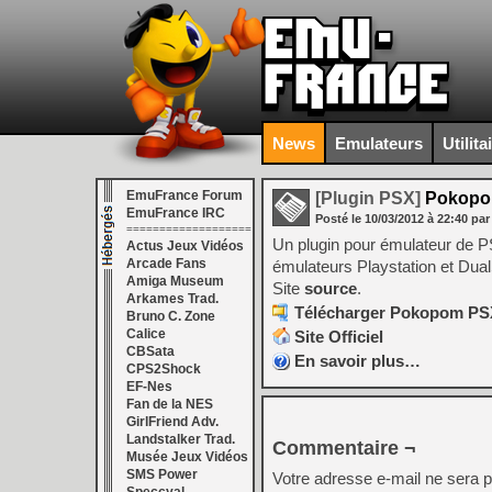
News
Emulateurs
Utilita
EmuFrance Forum
[Plugin PSX]
Pokopom
EmuFrance IRC
Posté le
10/03/2012
à
22:40
par
===================
Un plugin pour émulateur de P
Actus Jeux Vidéos
Arcade Fans
émulateurs Playstation et Dua
Amiga Museum
Site
source
.
Arkames Trad.
Télécharger Pokopom PSX 
Bruno C. Zone
Calice
Site Officiel
CBSata
En savoir plus…
CPS2Shock
EF-Nes
Fan de la NES
GirlFriend Adv.
Landstalker Trad.
Commentaire ¬
Musée Jeux Vidéos
SMS Power
Votre adresse e-mail ne sera p