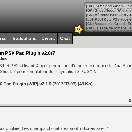
[Mo5] DOOM arrive en cart
[GK] Bethesda fête les 30 
ires
Traductions
Divers
Chat
[GK] Roblox : l'action en B
 PSX Pad Plugin v2.0r7
[GK] Agenda - GeForce NOW
 Jets
[GK] Devolver Digital en a 
S1 et PS2 utilisant XInput permettant d’émuler une manette DualShoc
lShock 2 pour l’émulateur de Playstation 2 PCSX2.
[LS] [PS5] ps5-y2jb-autolo
[GK] Pourquoi Marvel Tokon 
Pad Plugin (WIP) v2.1.0 (2017/03/03) (43 Ko)
[GK] Test : Restory : Chill
[GK] GTA 6 : Rockstar Games
[GK] Hot Wheels Infinite Rus
[GK] Mémoire cash - Secret 
0
[GK] Résultats Nintendo : 
[GK] Déjà des dégraissage
[Mo5] Brickboy cherche à r
[GK] Minecraft et ses « Gra
as publiée.
Les champs obligatoires sont indiqués avec
*