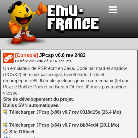
[Console]
JPcsp v0.6 rev 2483
Posté le
20/03/2012
à
11:37
par Jets
Un émulateur de PSP écrit en Java. Codé par mad et shadow
(PCSX2) et rejoint par wrayal, fiveofhearts, hlide et
dreampeppers99. Il émule quelques jeux commerciaux (tel que
Puzzle Bobble Pocket ou Breath Of Fire III) mais pas à pleine
vitesse.
Site de développement du projet.
Builds SVN automatiques.
Télécharger JPcsp (x86) v0.7 rev 0318d15e (26.4 Mo)
Télécharger JPcsp (x64) v0.7 rev bb94cd4 (29.1 Mo)
Site Officiel