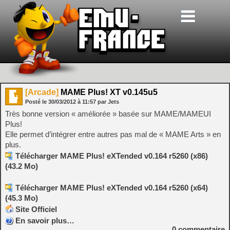
[Arcade]
MAME Plus! XT v0.145u5
Posté le
30/03/2012
à
11:57
par Jets
Très bonne version « améliorée » basée sur MAME/MAMEUI
Plus!
Elle permet d’intégrer entre autres pas mal de « MAME Arts » en
plus.
Télécharger MAME Plus! eXTended v0.164 r5260 (x86)
(43.2 Mo)
Télécharger MAME Plus! eXTended v0.164 r5260 (x64)
(45.3 Mo)
Site Officiel
En savoir plus…
0
commentaire