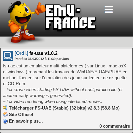
[Ordi.]
fs-uae v1.0.2
Posté le
31/03/2012
à
11:39
par Jets
fs-uae est un emulateur multi-plateformes ( sur Linux , mac osX
et windows ) reprenant les travaux de WinUAE/E-UAE/PUAE en
mettant l’accent sur l’émulation des jeux sur lecteur de disquette
et CD-Rom.
– Fix crash when starting FS-UAE without configuration file (or
another early warning is generated).
– Fix video rendering when using interlaced modes.
Télécharger FS-UAE (Stable) [32 bits] v2.8.3 (58.8 Mo)
Site Officiel
En savoir plus…
0
commentaire