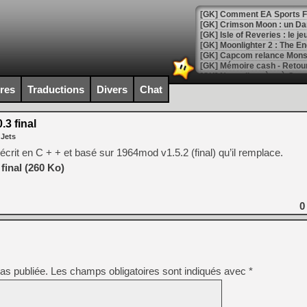
[GK] Comment EA Sports FC
[GK] Crimson Moon : un Dark
[GK] Isle of Reveries : le j
[GK] Moonlighter 2 : The En
[GK] Capcom relance Monste
ires
Traductions
Divers
Chat
[Mo5] Deux inédits du Virtu
[GK] Le beat'em up The Walk
.3 final
 Jets
[GK] Endless Legend 2 : enf
rit en C + + et basé sur 1964mod v1.5.2 (final) qu’il remplace.
final (260 Ko)
[LS] [PS5] Le WebKit Userl
0
[GK] Oubliez Crazy Taxi, S
[LS] [Switch] NSZ 5.0.0 es
as publiée.
Les champs obligatoires sont indiqués avec
*
[GK] No More Room in Hell 2
[GK] Un chatbot Atelier Ryz
[GK] Mémoire cash - Splatte