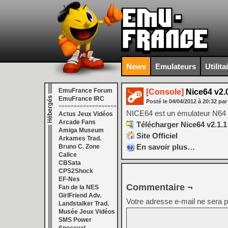
News
Emulateurs
Utilita
EmuFrance Forum
[Console]
Nice64 v2.0
EmuFrance IRC
Posté le
04/04/2012
à
20:32
par
===================
NICE64 est un émulateur N64 éc
Actus Jeux Vidéos
Arcade Fans
Télécharger Nice64 v2.1.1 
Amiga Museum
Site Officiel
Arkames Trad.
En savoir plus…
Bruno C. Zone
Calice
CBSata
CPS2Shock
EF-Nes
Commentaire ¬
Fan de la NES
GirlFriend Adv.
Votre adresse e-mail ne sera p
Landstalker Trad.
Musée Jeux Vidéos
SMS Power