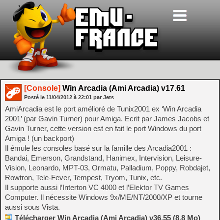
[Console]
Win Arcadia (Ami Arcadia) v17.61
Posté le
11/04/2012
à
22:01
par Jets
AmiArcadia est le port amélioré de Tunix2001 ex ‘Win Arcadia
2001’ (par Gavin Turner) pour Amiga. Ecrit par James Jacobs et
Gavin Turner, cette version est en fait le port Windows du port
Amiga ! (un backport)
Il émule les consoles basé sur la famille des Arcadia2001 :
Bandai, Emerson, Grandstand, Hanimex, Intervision, Leisure-
Vision, Leonardo, MPT-03, Ormatu, Palladium, Poppy, Robdajet,
Rowtron, Tele-Fever, Tempest, Tryom, Tunix, etc.
Il supporte aussi l’Interton VC 4000 et l’Elektor TV Games
Computer. Il nécessite Windows 9x/ME/NT/2000/XP et tourne
aussi sous Vista.
Télécharger Win Arcadia (Ami Arcadia) v36.55 (8.8 Mo)