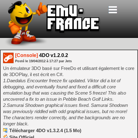
[Console]
4DO v1.2.0.2
Posté le
19/04/2012
à
17:27
par Jets
Un émulateur 3DO basé sur FreeDo et utilisant également le core
de 3DOPlay, il est écrit en C#.
1.Daedalus Encounter freeze fix updated. Viktor did a lot of
debugging, and eventually found and fixed a difficult core
emulation bug that was causing the Scene 5 freeze! This also
uncovered a fix to an issue in Pebble Beach Golf Links.
2.Samurai Shodown graphical issues fixed. Samurai Shodown
was previously riddled with odd graphical issues, but no more!
The characters render correctly, and the backgrounds are no
longer black.
Télécharger 4DO v1.3.2.4 (1.5 Mo)
Site Officiel