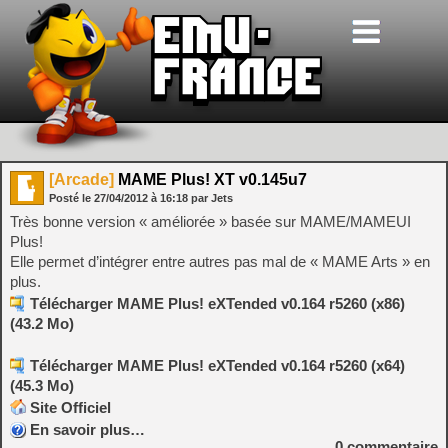
[Arcade]
MAME Plus! XT v0.145u7
Posté le
27/04/2012
à
16:18
par Jets
Très bonne version « améliorée » basée sur MAME/MAMEUI
Plus!
Elle permet d’intégrer entre autres pas mal de « MAME Arts » en
plus.
Télécharger MAME Plus! eXTended v0.164 r5260 (x86)
(43.2 Mo)
Télécharger MAME Plus! eXTended v0.164 r5260 (x64)
(45.3 Mo)
Site Officiel
En savoir plus…
0
commentaire