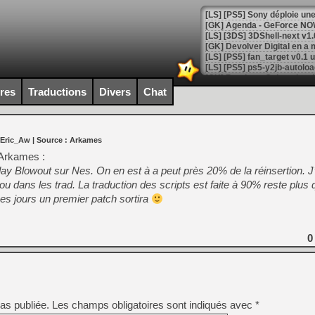
[GK] Agenda - GeForce NOW
[GK] Devolver Digital en a 
[LS] [PS5] ps5-y2jb-autolo
[GK] Pourquoi Marvel Tokon 
ires
Traductions
Divers
Chat
[GK] Test : Restory : Chill
[GK] GTA 6 : Rockstar Games
[GK] Hot Wheels Infinite Rus
[GK] Mémoire cash - Secret 
 Eric_Aw
| Source :
Arkames
[GK] Résultats Nintendo : 
’Arkames :
[GK] Déjà des dégraissage
y Blowout sur Nes. On en est à a peut près 20% de la réinsertion. J’
u dans les trad. La traduction des scripts est faite à 90% reste plus 
[Mo5] Brickboy cherche à r
[GK] Minecraft et ses « Gra
ues jours un premier patch sortira
[GK] Beast of Reincarnation
[GK] Ubisoft : fin de parti
[GK] Mémoire cash - Metroid
0
[GK] Dan Houser (GTA) défe
[GK] Comment EA Sports FC
[GK] Crimson Moon : un Dark
[GK] Isle of Reveries : le j
[GK] Moonlighter 2 : The En
[GK] Capcom relance Monste
as publiée.
Les champs obligatoires sont indiqués avec
*