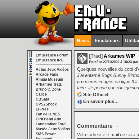
News
Emulateurs
Utilita
EmuFrance Forum
[Trad]
Arkames WIP
EmuFrance IRC
Posté le
22/11/2002
à
18:23
par
===================
Quelques nouvelles du coté d
Actus Jeux Vidéos
Arcade Fans
J’ai entamé Bugs Bunny Birthda
Amiga Museum
premières images en ligne ICI o
Arkames Trad.
faire. Je pense que d’ici quelq
Bruno C. Zone
Site Officiel
Calice
CBSata
En savoir plus…
CPS2Shock
EF-Nes
Fan de la NES
GirlFriend Adv.
Landstalker Trad.
Commentaire ¬
Musée Jeux Vidéos
SMS Power
Votre adresse e-mail ne sera p