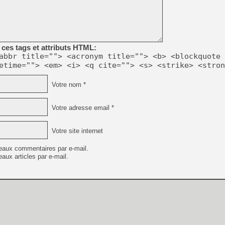
[Mo5] Deux inédits du Virtu
[GK] Le beat'em up The Walk
ces tags et attributs HTML:
[GK] Endless Legend 2 : enf
abbr title=""> <acronym title=""> <b> <blockquote 
etime=""> <em> <i> <q cite=""> <s> <strike> <stron
[LS] [PS5] Le WebKit Userl
Votre nom *
Votre adresse email *
[GK] Oubliez Crazy Taxi, S
[LS] [Switch] NSZ 5.0.0 es
Votre site internet
[GK] No More Room in Hell 2
eaux commentaires par e-mail.
aux articles par e-mail.