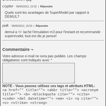
cryptor
09/05/2012, 15:32
|
Répondre
Quels sont les avantages de SuperModel par rapport à
DEMUL?
polk
09/05/2012, 15:53
|
Répondre
demul a +/- laché l’émulation m3 pour l’instant et recommande
supermodel, tout est dis je pense!
Commentaire ¬
Votre adresse e-mail ne sera pas publiée.
Les champs
obligatoires sont indiqués avec
*
NOTE - Vous pouvez utilisez ces tags et attributs HTML:
<a href="" title=""> <abbr title=""> <acronym
title=""> <b> <blockquote cite=""> <cite>
<code> <del datetime=""> <em> <i> <q cite="">
<s> <strike> <strong>