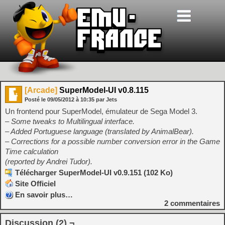
[Arcade]
SuperModel-UI v0.8.115
Posté le
09/05/2012
à
10:35
par Jets
Un frontend pour SuperModel, émulateur de Sega Model 3.
– Some tweaks to Multilingual interface.
– Added Portuguese language (translated by AnimalBear).
– Corrections for a possible number conversion error in the Game
Time calculation
(reported by Andrei Tudor).
Télécharger SuperModel-UI v0.9.151 (102 Ko)
Site Officiel
En savoir plus…
2
commentaires
Discussion (2) ¬