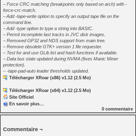
– Force CRC matching (breakpoints only based on arch) with -
force-crc-match.
– Add -tape-write option to specify an output tape file on the
command line.
– Add -type option to type a string into BASIC.
– Permit incomplete last tracks in JVC disk images.
– Removed GP32 and NDS support from main tree.
– Remove obsolete GTK+ version 1 file requester.
– Test for and use GLib list and hash functions if available.
– Data bus state updated during NVMA (fixes Manic Miner
protection).
– -tape-pad-auto leader thresholds updated.
Télécharger XRoar (x86) v1.12 (2.5 Mo)
Télécharger XRoar (x64) v1.12 (2.5 Mo)
Site Officiel
En savoir plus…
0
commentaire
Commentaire ¬