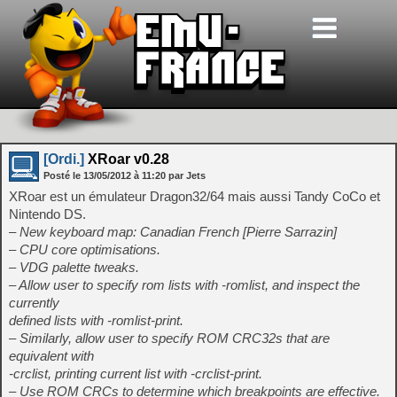
[Ordi.]
XRoar v0.28
Posté le
13/05/2012
à
11:20
par Jets
XRoar est un émulateur Dragon32/64 mais aussi Tandy CoCo et
Nintendo DS.
– New keyboard map: Canadian French [Pierre Sarrazin]
– CPU core optimisations.
– VDG palette tweaks.
– Allow user to specify rom lists with -romlist, and inspect the
currently
defined lists with -romlist-print.
– Similarly, allow user to specify ROM CRC32s that are
equivalent with
-crclist, printing current list with -crclist-print.
– Use ROM CRCs to determine which breakpoints are effective.