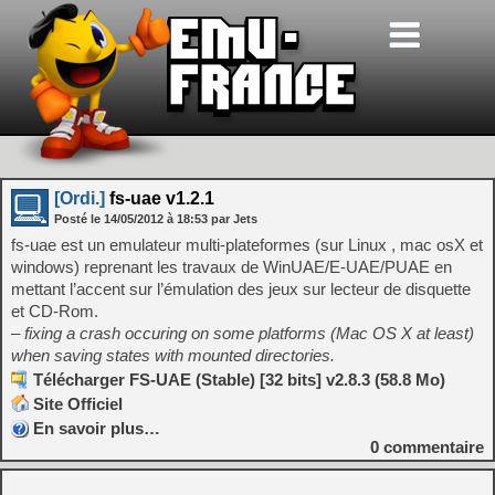
[Ordi.]
fs-uae v1.2.1
Posté le
14/05/2012
à
18:53
par Jets
fs-uae est un emulateur multi-plateformes (sur Linux , mac osX et
windows) reprenant les travaux de WinUAE/E-UAE/PUAE en
mettant l’accent sur l’émulation des jeux sur lecteur de disquette
et CD-Rom.
– fixing a crash occuring on some platforms (Mac OS X at least)
when saving states with mounted directories.
Télécharger FS-UAE (Stable) [32 bits] v2.8.3 (58.8 Mo)
Site Officiel
En savoir plus…
0
commentaire