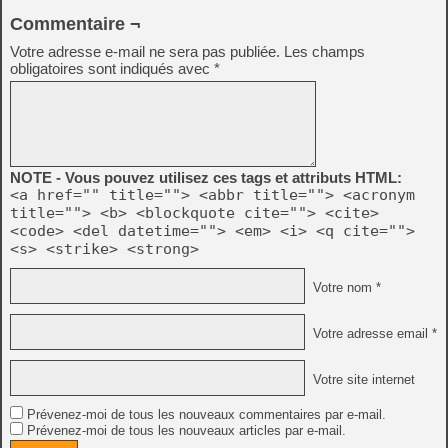
Commentaire ¬
Votre adresse e-mail ne sera pas publiée.
Les champs
obligatoires sont indiqués avec
*
NOTE - Vous pouvez utilisez ces tags et attributs HTML:
<a href="" title=""> <abbr title=""> <acronym
title=""> <b> <blockquote cite=""> <cite>
<code> <del datetime=""> <em> <i> <q cite="">
<s> <strike> <strong>
Votre nom *
Votre adresse email *
Votre site internet
Prévenez-moi de tous les nouveaux commentaires par e-mail.
Prévenez-moi de tous les nouveaux articles par e-mail.