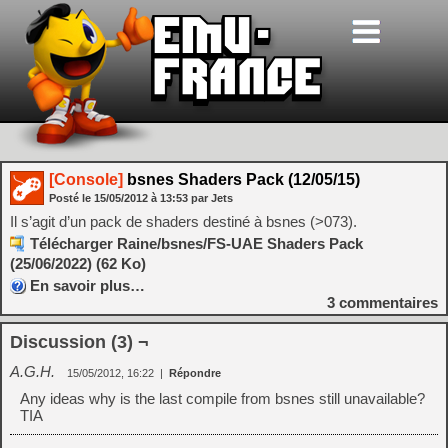
[Console]
bsnes Shaders Pack (12/05/15)
Posté le
15/05/2012
à
13:53
par Jets
Il s’agit d’un pack de shaders destiné à bsnes (>073).
Télécharger Raine/bsnes/FS-UAE Shaders Pack
(25/06/2022) (62 Ko)
En savoir plus…
3
commentaires
Discussion (3) ¬
A.G.H.
15/05/2012, 16:22
|
Répondre
Any ideas why is the last compile from bsnes still unavailable?
TIA