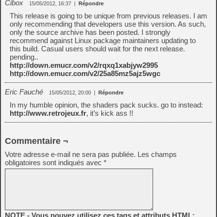
Cibox
15/05/2012, 16:37
|
Répondre
This release is going to be unique from previous releases. I am
only recommending that developers use this version. As such,
only the source archive has been posted. I strongly
recommend against Linux package maintainers updating to
this build. Casual users should wait for the next release.
pending..
http://down.emucr.com/v2/rqxq1xabjyw2995
http://down.emucr.com/v2/25a85mz5ajz5wgc
Eric Fauché
15/05/2012, 20:00
|
Répondre
In my humble opinion, the shaders pack sucks. go to instead:
http://www.retrojeux.fr
, it’s kick ass !!
Commentaire ¬
Votre adresse e-mail ne sera pas publiée.
Les champs
obligatoires sont indiqués avec
*
NOTE - Vous pouvez utilisez ces tags et attributs HTML: