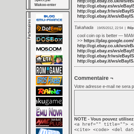
Speccyal
http://cgi.ebay.co.uk/ws/
Wakoo-enter
http://cgi.ebay.es/ws/eBa
http://cgi.ebay.fr/ws/eBa
http://cgi.ebay.it/ws/eBay
Takahada
19/05/2012, 22:54
|
Rép
cool coin op is better — MA
>>
https://play.google.co
http://cgi.ebay.co.uk/ws/
http://cgi.ebay.es/ws/eBa
http://cgi.ebay.fr/ws/eBa
http://cgi.ebay.it/ws/eBay
Commentaire ¬
Votre adresse e-mail ne sera p
NOTE - Vous pouvez utilisez 
<a href="" title=""> <
<cite> <code> <del dat