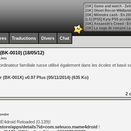
[Mo5] DOOM arrive en cart
[GK] Bethesda fête les 30 
ires
Traductions
Divers
Chat
[GK] Roblox : l'action en B
BK-0010) (18/05/12)
[GK] Agenda - GeForce NOW
 Jets
[GK] Devolver Digital en a 
dinateur familiale russe utilisé également dans les écoles et basé 
[LS] [PS5] ps5-y2jb-autolo
 (BK-001X) v0.97 Plus (05/11/2014) (635 Ko)
[GK] Pourquoi Marvel Tokon 
[GK] Test : Restory : Chill
[GK] GTA 6 : Rockstar Games
2
c
[GK] Hot Wheels Infinite Rus
[GK] Mémoire cash - Secret 
[GK] Résultats Nintendo : 
[GK] Déjà des dégraissage
ondre
[Mo5] Brickboy cherche à r
ME4droid Reloaded (0.139)!
[GK] Minecraft et ses « Gra
m/store/apps/details?id=com.seleuco.mame4droid
!