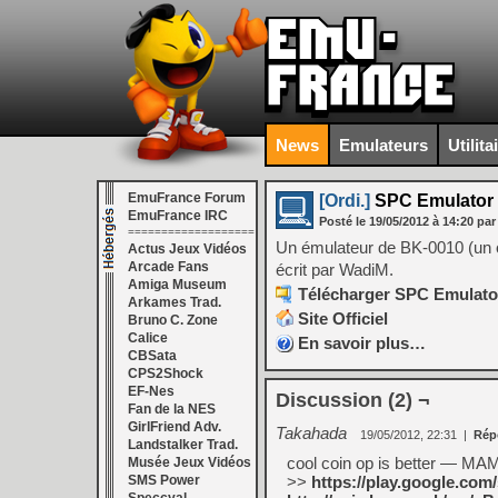
News
Emulateurs
Utilita
EmuFrance Forum
[Ordi.]
SPC Emulator (
EmuFrance IRC
Posté le
19/05/2012
à
14:20
par
===================
Un émulateur de BK-0010 (un or
Actus Jeux Vidéos
Arcade Fans
écrit par WadiM.
Amiga Museum
Télécharger SPC Emulator
Arkames Trad.
Site Officiel
Bruno C. Zone
Calice
En savoir plus…
CBSata
CPS2Shock
EF-Nes
Discussion (2) ¬
Fan de la NES
GirlFriend Adv.
Takahada
19/05/2012, 22:31
|
Rép
Landstalker Trad.
cool coin op is better — MA
Musée Jeux Vidéos
SMS Power
>>
https://play.google.co