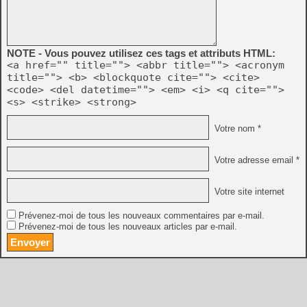
NOTE - Vous pouvez utilisez ces tags et attributs HTML:
<a href="" title=""> <abbr title=""> <acronym
title=""> <b> <blockquote cite=""> <cite>
<code> <del datetime=""> <em> <i> <q cite="">
<s> <strike> <strong>
Votre nom *
Votre adresse email *
Votre site internet
Prévenez-moi de tous les nouveaux commentaires par e-mail.
Prévenez-moi de tous les nouveaux articles par e-mail.