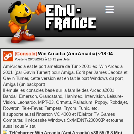
[Console]
Win Arcadia (Ami Arcadia) v18.04
Posté le
28/05/2012
à
16:13
par Jets
AmiArcadia est le port amélioré de Tunix2001 ex ‘Win Arcadia
2001’ (par Gavin Turner) pour Amiga. Ecrit par James Jacobs et
Gavin Turner, cette version est en fait le port Windows du port
Amiga ! (un backport)
Il émule les consoles basé sur la famille des Arcadia2001 :
Bandai, Emerson, Grandstand, Hanimex, Intervision, Leisure-
Vision, Leonardo, MPT-03, Ormatu, Palladium, Poppy, Robdajet,
Rowtron, Tele-Fever, Tempest, Tryom, Tunix, etc.
Il supporte aussi l’Interton VC 4000 et l’Elektor TV Games
Computer. Il nécessite Windows 9x/ME/NT/2000/XP et tourne
aussi sous Vista.
Télécharger Win Arcadia (Ami Arcadia) v36.55 (8.8 Mo)