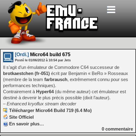
[Ordi.]
Micro64 build 675
Posté le
01/06/2012
à
10:54
par Jets
Il s’agit d’un émulateur de Commodore C64 successeur de
brotkaestchen (fr-051)
écrit par Benjamin « BeRo » Rosseaux
(membre de la team
farbrausch
, extrêmement connu pour ses
performances techniques).
Contrairement à
Hyper64
(du même auteur) cet émulateur est
destiné à devenir le plus précis possible (dixit l’auteur).
– Enhanced kryoflux stream decoder
Télécharger Micro64 Build 719 (6.4 Mo)
Site Officiel
En savoir plus…
0
commentaire