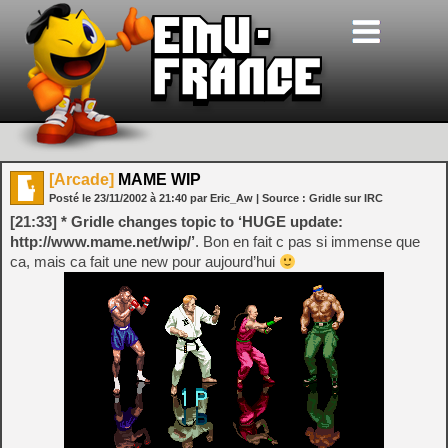
[Arcade]
MAME WIP
Posté le
23/11/2002
à
21:40
par Eric_Aw
| Source :
Gridle sur IRC
[21:33] * Gridle changes topic to ‘HUGE update:
http://www.mame.net/wip/’
. Bon en fait c pas si immense que
ca, mais ca fait une new pour aujourd’hui