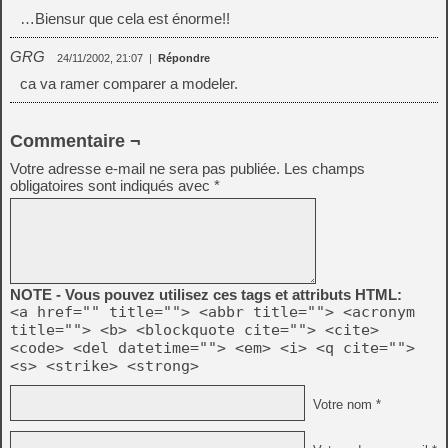
…Biensur que cela est énorme!!
GRG
24/11/2002, 21:07
|
Répondre
ca va ramer comparer a modeler.
Commentaire ¬
Votre adresse e-mail ne sera pas publiée.
Les champs
obligatoires sont indiqués avec
*
NOTE - Vous pouvez utilisez ces tags et attributs HTML:
<a href="" title=""> <abbr title=""> <acronym
title=""> <b> <blockquote cite=""> <cite>
<code> <del datetime=""> <em> <i> <q cite="">
<s> <strike> <strong>
Votre nom *