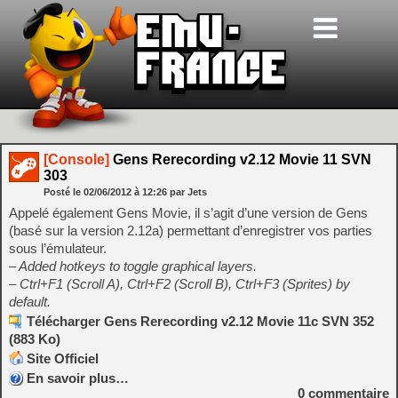
[Console]
Gens Rerecording v2.12 Movie 11 SVN
303
Posté le
02/06/2012
à
12:26
par Jets
Appelé également Gens Movie, il s’agit d’une version de Gens
(basé sur la version 2.12a) permettant d’enregistrer vos parties
sous l’émulateur.
– Added hotkeys to toggle graphical layers.
– Ctrl+F1 (Scroll A), Ctrl+F2 (Scroll B), Ctrl+F3 (Sprites) by
default.
Télécharger Gens Rerecording v2.12 Movie 11c SVN 352
(883 Ko)
Site Officiel
En savoir plus…
0
commentaire