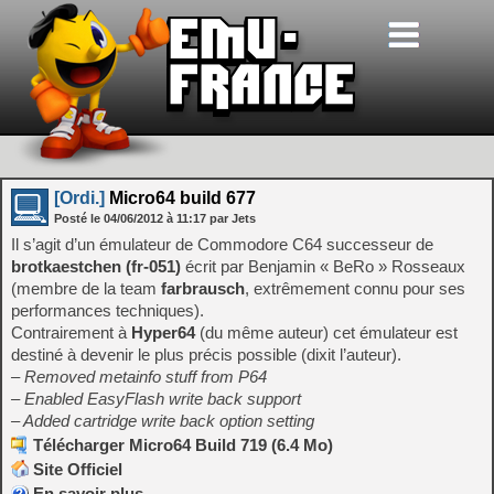
[Ordi.]
Micro64 build 677
Posté le
04/06/2012
à
11:17
par Jets
Il s’agit d’un émulateur de Commodore C64 successeur de
brotkaestchen (fr-051)
écrit par Benjamin « BeRo » Rosseaux
(membre de la team
farbrausch
, extrêmement connu pour ses
performances techniques).
Contrairement à
Hyper64
(du même auteur) cet émulateur est
destiné à devenir le plus précis possible (dixit l’auteur).
– Removed metainfo stuff from P64
– Enabled EasyFlash write back support
– Added cartridge write back option setting
Télécharger Micro64 Build 719 (6.4 Mo)
Site Officiel
En savoir plus…