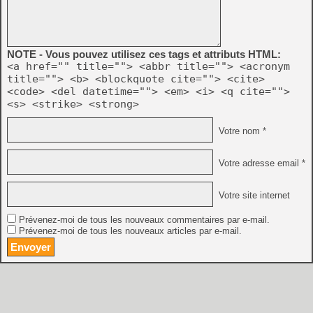
NOTE - Vous pouvez utilisez ces tags et attributs HTML:
<a href="" title=""> <abbr title=""> <acronym
title=""> <b> <blockquote cite=""> <cite>
<code> <del datetime=""> <em> <i> <q cite="">
<s> <strike> <strong>
Votre nom *
Votre adresse email *
Votre site internet
Prévenez-moi de tous les nouveaux commentaires par e-mail.
Prévenez-moi de tous les nouveaux articles par e-mail.