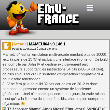
[Arcade]
MAMEUI64 v0.146.1
Posté le
11/06/2012
à
20:22
par Jets
MameUI64 est un émulateur multi-arcade émulant plus de 10000
jeux (à partir de 1975) et incluant une interface (frontend). Ce build
est compilé par John IV et destiné exclusivement aux
processeurs supportant les instructions 64 bits (x86-64 dit x64),
de plus il vous faudra un système d’exploitation compatible x64
pour le faire fonctionner.
J. IV ne fera plus de build 32 bits car on est en 2012 et donc
personne ne possède encore un système de l’ancienne
génération….bref n’importe quoi comme toujours, la vraie raison
c’est qu’il a la flemme de lancer 2 builds, chose qu’on comprend
déjà mieux
Télécharger M(ame) A(nd) M(ess) E(mulators) SVN/GIT (0