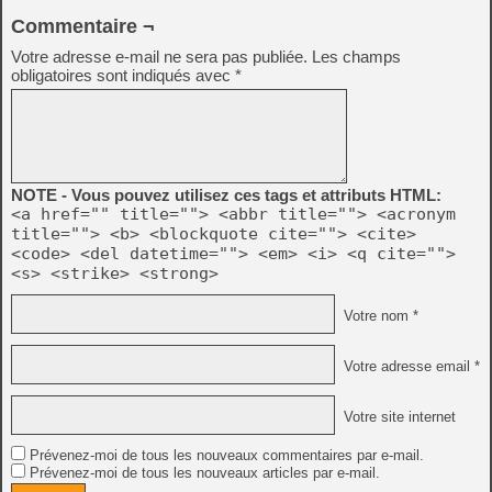
Commentaire ¬
Votre adresse e-mail ne sera pas publiée.
Les champs
obligatoires sont indiqués avec
*
NOTE - Vous pouvez utilisez ces tags et attributs HTML:
<a href="" title=""> <abbr title=""> <acronym
title=""> <b> <blockquote cite=""> <cite>
<code> <del datetime=""> <em> <i> <q cite="">
<s> <strike> <strong>
Votre nom *
Votre adresse email *
Votre site internet
Prévenez-moi de tous les nouveaux commentaires par e-mail.
Prévenez-moi de tous les nouveaux articles par e-mail.