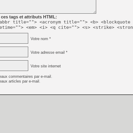
[GK] Capcom relance Monste
ces tags et attributs HTML:
abbr title=""> <acronym title=""> <b> <blockquote 
[Mo5] Deux inédits du Virtu
etime=""> <em> <i> <q cite=""> <s> <strike> <stron
[GK] Le beat'em up The Walk
[GK] Endless Legend 2 : enf
Votre nom *
Votre adresse email *
[LS] [PS5] Le WebKit Userl
Votre site internet
[GK] Oubliez Crazy Taxi, S
eaux commentaires par e-mail.
aux articles par e-mail.
[LS] [Switch] NSZ 5.0.0 es
[GK] Bethesda fête les 30 