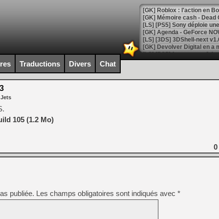
[GK] Roblox : l'action en B
[GK] Agenda - GeForce NOW
[GK] Devolver Digital en a 
[LS] [PS5] ps5-y2jb-autolo
ires
Traductions
Divers
Chat
[GK] Pourquoi Marvel Tokon 
[GK] Test : Restory : Chill
3
[GK] GTA 6 : Rockstar Games
 Jets
[GK] Hot Wheels Infinite Rus
[GK] Mémoire cash - Secret 
S.
[GK] Résultats Nintendo : 
ild 105 (1.2 Mo)
[GK] Déjà des dégraissage
[Mo5] Brickboy cherche à r
0
[GK] Minecraft et ses « Gra
[GK] Beast of Reincarnation
[GK] Ubisoft : fin de parti
[GK] Mémoire cash - Metroid
[GK] Dan Houser (GTA) défe
as publiée.
Les champs obligatoires sont indiqués avec
*
[GK] Comment EA Sports FC
[GK] Crimson Moon : un Dark
[GK] Isle of Reveries : le j
[GK] Moonlighter 2 : The En