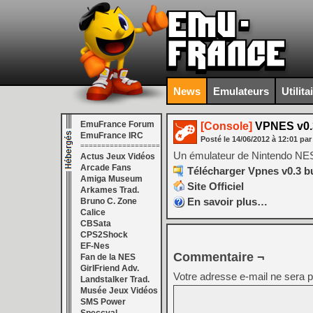
News
Emulateurs
Utilita
EmuFrance Forum
[Console]
VPNES v0.
EmuFrance IRC
Posté le
14/06/2012
à
12:01
par
===================
Un émulateur de Nintendo NE
Actus Jeux Vidéos
Arcade Fans
Télécharger Vpnes v0.3 bu
Amiga Museum
Site Officiel
Arkames Trad.
En savoir plus…
Bruno C. Zone
Calice
CBSata
CPS2Shock
EF-Nes
Commentaire ¬
Fan de la NES
GirlFriend Adv.
Votre adresse e-mail ne sera p
Landstalker Trad.
Musée Jeux Vidéos
SMS Power