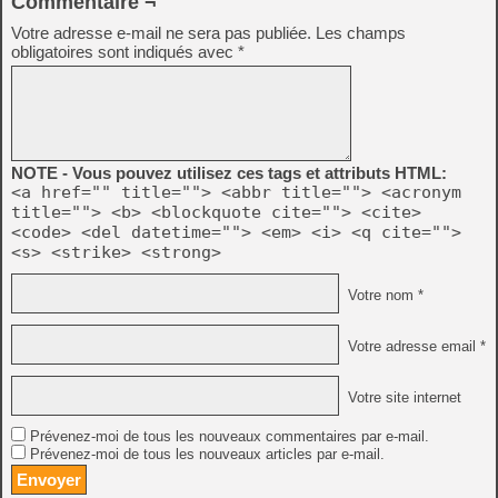
Commentaire ¬
Votre adresse e-mail ne sera pas publiée.
Les champs
obligatoires sont indiqués avec
*
NOTE - Vous pouvez utilisez ces tags et attributs HTML:
<a href="" title=""> <abbr title=""> <acronym
title=""> <b> <blockquote cite=""> <cite>
<code> <del datetime=""> <em> <i> <q cite="">
<s> <strike> <strong>
Votre nom *
Votre adresse email *
Votre site internet
Prévenez-moi de tous les nouveaux commentaires par e-mail.
Prévenez-moi de tous les nouveaux articles par e-mail.