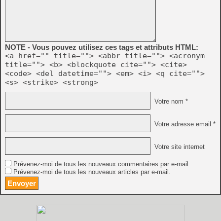
NOTE - Vous pouvez utilisez ces tags et attributs HTML:
<a href="" title=""> <abbr title=""> <acronym
title=""> <b> <blockquote cite=""> <cite>
<code> <del datetime=""> <em> <i> <q cite="">
<s> <strike> <strong>
Votre nom *
Votre adresse email *
Votre site internet
Prévenez-moi de tous les nouveaux commentaires par e-mail.
Prévenez-moi de tous les nouveaux articles par e-mail.