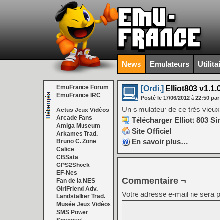
News
Emulateurs
Utilita
EmuFrance Forum
[Ordi.]
Elliot803 v1.1.
EmuFrance IRC
Posté le
17/06/2012
à
22:50
par
===================
Un simulateur de ce très vieux 
Actus Jeux Vidéos
Arcade Fans
Télécharger Elliott 803 Si
Amiga Museum
Site Officiel
Arkames Trad.
En savoir plus…
Bruno C. Zone
Calice
CBSata
CPS2Shock
EF-Nes
Commentaire ¬
Fan de la NES
GirlFriend Adv.
Votre adresse e-mail ne sera p
Landstalker Trad.
Musée Jeux Vidéos
SMS Power