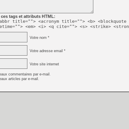
[GK] Déjà des dégraissage
[Mo5] Brickboy cherche à r
[GK] Minecraft et ses « Gra
ces tags et attributs HTML:
abbr title=""> <acronym title=""> <b> <blockquote 
[GK] Beast of Reincarnation
etime=""> <em> <i> <q cite=""> <s> <strike> <stron
[GK] Ubisoft : fin de parti
[GK] Mémoire cash - Metroid
[GK] Dan Houser (GTA) défe
Votre nom *
[GK] Comment EA Sports FC
[GK] Crimson Moon : un Dark
[GK] Isle of Reveries : le j
Votre adresse email *
[GK] Moonlighter 2 : The En
[GK] Capcom relance Monste
Votre site internet
eaux commentaires par e-mail.
aux articles par e-mail.
[Mo5] Deux inédits du Virtu
[GK] Le beat'em up The Walk
[LTF] Eté 2026 - Séquence 