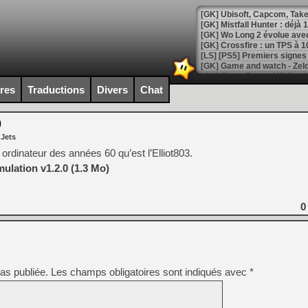
[GK] Mistfall Hunter : déjà 
[GK] Wo Long 2 évolue avec
[GK] Crossfire : un TPS à 100
[LS] [PS5] Premiers signes 
ires
Traductions
Divers
Chat
0
[Mo5] DOOM arrive en cart
 Jets
[GK] Bethesda fête les 30 
[GK] Roblox : l'action en B
ordinateur des années 60 qu’est l’Elliot803.
mulation v1.2.0 (1.3 Mo)
[GK] Agenda - GeForce NOW
[GK] Devolver Digital en a 
0
[LS] [PS5] ps5-y2jb-autolo
[GK] Pourquoi Marvel Tokon 
[GK] Test : Restory : Chill
[GK] GTA 6 : Rockstar Games
as publiée.
Les champs obligatoires sont indiqués avec
*
[GK] Hot Wheels Infinite Rus
[GK] Mémoire cash - Secret 
[GK] Résultats Nintendo : 