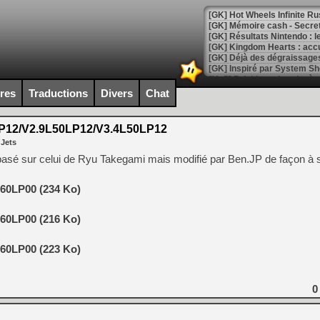
[GK] Hot Wheels Infinite Rus
[GK] Mémoire cash - Secret 
[GK] Résultats Nintendo : 
[GK] Déjà des dégraissage
[Mo5] Brickboy cherche à r
[GK] Minecraft et ses « Gra
ires
Traductions
Divers
Chat
[GK] Beast of Reincarnation
[GK] Ubisoft : fin de parti
P12/V2.9L50LP12/V3.4L50LP12
[GK] Mémoire cash - Metroid
 Jets
[GK] Dan Houser (GTA) défe
[GK] Comment EA Sports FC
asé sur celui de Ryu Takegami mais modifié par Ben.JP de façon à s
[GK] Crimson Moon : un Dark
[GK] Isle of Reveries : le j
[GK] Moonlighter 2 : The En
60LP00 (234 Ko)
[GK] Capcom relance Monste
60LP00 (216 Ko)
60LP00 (223 Ko)
[Mo5] Deux inédits du Virtu
[GK] Le beat'em up The Walk
[GK] Endless Legend 2 : enf
0