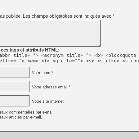
[LS] [PS5] Le WebKit Userl
as publiée.
Les champs obligatoires sont indiqués avec
*
[GK] Oubliez Crazy Taxi, S
[LS] [Switch] NSZ 5.0.0 es
[GK] No More Room in Hell 2
[GK] Un chatbot Atelier Ryz
ces tags et attributs HTML:
abbr title=""> <acronym title=""> <b> <blockquote 
[GK] Mémoire cash - Splatte
etime=""> <em> <i> <q cite=""> <s> <strike> <stron
[GK] Nvidia : le prix des 
[GK] Suikoden Star Leap : 
Votre nom *
[Mo5] La mini borne d’arc
[GK] Atari renoue avec les 
[GK] Le studio de FIFA Worl
Votre adresse email *
[GK] La PlayStation 1 en L
[GK] GTA 6 : Rockstar Games
Votre site internet
eaux commentaires par e-mail.
aux articles par e-mail.