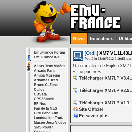
News
Emulateurs
Utilita
EmuFrance Forum
[Ordi.]
XM7 V1.1L40L
EmuFrance IRC
Posté le
18/06/2012
à
10:56
par
===================
Un émulateur de Fujitsu XM7 b
Actus Jeux Vidéos
Arcade Fans
« line printer ».
Amiga Museum
Télécharger XM7LP V3.4L
Arkames Trad.
Bruno C. Zone
Calice
Télécharger XM7LP V2.9L
CBSata
CPS2Shock
Télécharger XM7LP V1.1L
EF-Nes
Fan de la NES
Site Officiel
GirlFriend Adv.
En savoir plus…
Landstalker Trad.
Musée Jeux Vidéos
SMS Power