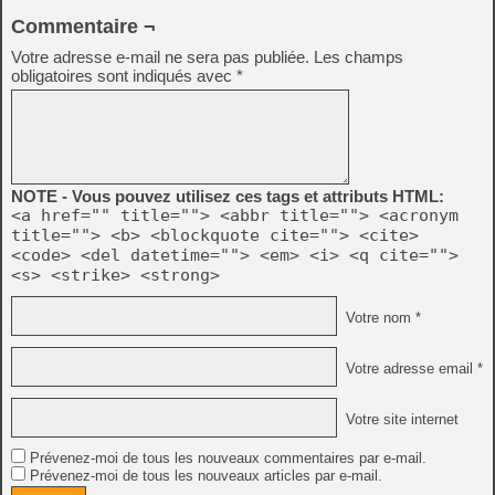
Commentaire ¬
Votre adresse e-mail ne sera pas publiée.
Les champs
obligatoires sont indiqués avec
*
NOTE - Vous pouvez utilisez ces tags et attributs HTML:
<a href="" title=""> <abbr title=""> <acronym
title=""> <b> <blockquote cite=""> <cite>
<code> <del datetime=""> <em> <i> <q cite="">
<s> <strike> <strong>
Votre nom *
Votre adresse email *
Votre site internet
Prévenez-moi de tous les nouveaux commentaires par e-mail.
Prévenez-moi de tous les nouveaux articles par e-mail.