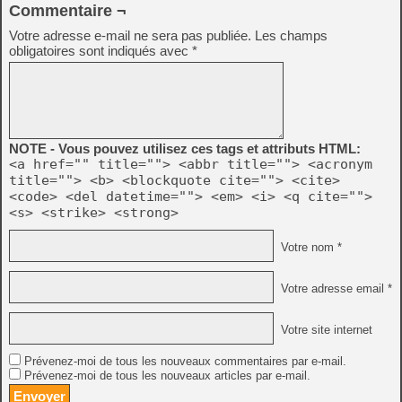
Commentaire ¬
Votre adresse e-mail ne sera pas publiée.
Les champs
obligatoires sont indiqués avec
*
NOTE - Vous pouvez utilisez ces tags et attributs HTML:
<a href="" title=""> <abbr title=""> <acronym
title=""> <b> <blockquote cite=""> <cite>
<code> <del datetime=""> <em> <i> <q cite="">
<s> <strike> <strong>
Votre nom *
Votre adresse email *
Votre site internet
Prévenez-moi de tous les nouveaux commentaires par e-mail.
Prévenez-moi de tous les nouveaux articles par e-mail.