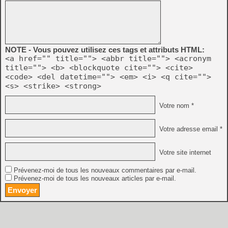
NOTE - Vous pouvez utilisez ces tags et attributs HTML:
<a href="" title=""> <abbr title=""> <acronym
title=""> <b> <blockquote cite=""> <cite>
<code> <del datetime=""> <em> <i> <q cite="">
<s> <strike> <strong>
Votre nom *
Votre adresse email *
Votre site internet
Prévenez-moi de tous les nouveaux commentaires par e-mail.
Prévenez-moi de tous les nouveaux articles par e-mail.