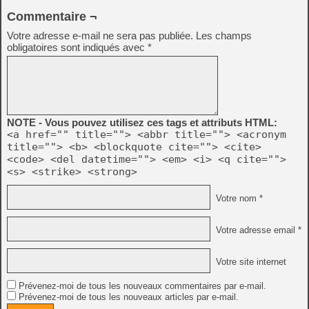
Commentaire ¬
Votre adresse e-mail ne sera pas publiée.
Les champs
obligatoires sont indiqués avec
*
NOTE - Vous pouvez utilisez ces tags et attributs HTML:
<a href="" title=""> <abbr title=""> <acronym
title=""> <b> <blockquote cite=""> <cite>
<code> <del datetime=""> <em> <i> <q cite="">
<s> <strike> <strong>
Votre nom *
Votre adresse email *
Votre site internet
Prévenez-moi de tous les nouveaux commentaires par e-mail.
Prévenez-moi de tous les nouveaux articles par e-mail.