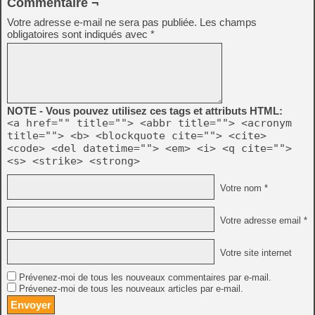
Commentaire ¬
Votre adresse e-mail ne sera pas publiée.
Les champs
obligatoires sont indiqués avec
*
NOTE - Vous pouvez utilisez ces tags et attributs HTML:
<a href="" title=""> <abbr title=""> <acronym
title=""> <b> <blockquote cite=""> <cite>
<code> <del datetime=""> <em> <i> <q cite="">
<s> <strike> <strong>
Votre nom *
Votre adresse email *
Votre site internet
Prévenez-moi de tous les nouveaux commentaires par e-mail.
Prévenez-moi de tous les nouveaux articles par e-mail.