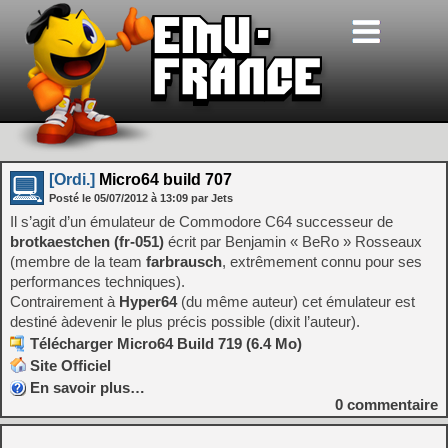
[Ordi.]
Micro64 build 707
Posté le
05/07/2012
à
13:09
par Jets
Il s’agit d’un émulateur de Commodore C64 successeur de
brotkaestchen (fr-051)
écrit par Benjamin « BeRo » Rosseaux
(membre de la team
farbrausch
, extrêmement connu pour ses
performances techniques).
Contrairement à
Hyper64
(du même auteur) cet émulateur est
destiné àdevenir le plus précis possible (dixit l’auteur).
Télécharger Micro64 Build 719 (6.4 Mo)
Site Officiel
En savoir plus…
0
commentaire