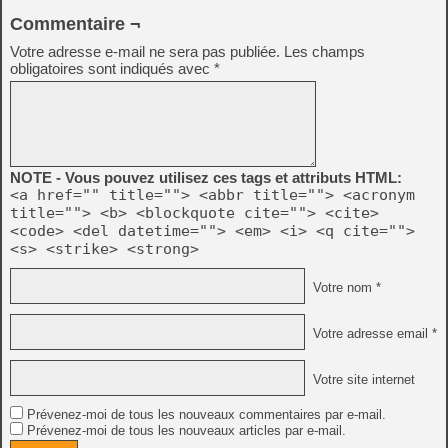
Commentaire ¬
Votre adresse e-mail ne sera pas publiée.
Les champs
obligatoires sont indiqués avec
*
NOTE - Vous pouvez utilisez ces tags et attributs HTML:
<a href="" title=""> <abbr title=""> <acronym
title=""> <b> <blockquote cite=""> <cite>
<code> <del datetime=""> <em> <i> <q cite="">
<s> <strike> <strong>
Votre nom *
Votre adresse email *
Votre site internet
Prévenez-moi de tous les nouveaux commentaires par e-mail.
Prévenez-moi de tous les nouveaux articles par e-mail.