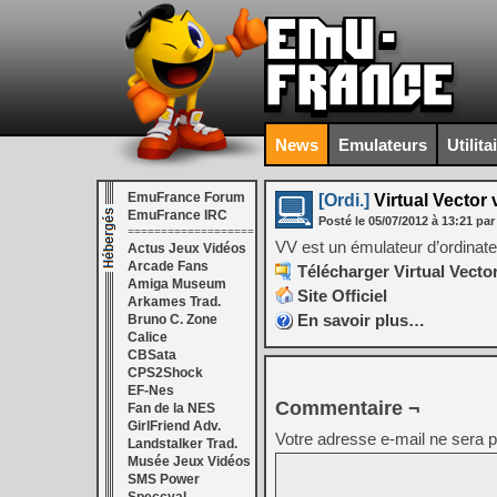
News
Emulateurs
Utilita
EmuFrance Forum
[Ordi.]
Virtual Vector 
EmuFrance IRC
Posté le
05/07/2012
à
13:21
par
===================
VV est un émulateur d’ordinate
Actus Jeux Vidéos
Arcade Fans
Télécharger Virtual Vector
Amiga Museum
Site Officiel
Arkames Trad.
En savoir plus…
Bruno C. Zone
Calice
CBSata
CPS2Shock
EF-Nes
Commentaire ¬
Fan de la NES
GirlFriend Adv.
Votre adresse e-mail ne sera p
Landstalker Trad.
Musée Jeux Vidéos
SMS Power