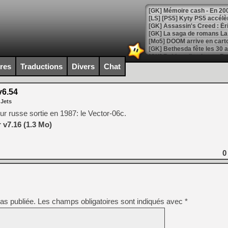
[Mo5] DOOM arrive en cart
[GK] Bethesda fête les 30 
[GK] Roblox : l'action en B
ires
Traductions
Divers
Chat
[GK] Agenda - GeForce NOW
v6.54
[GK] Devolver Digital en a 
 Jets
[LS] [PS5] ps5-y2jb-autolo
ur russe sortie en 1987: le Vector-06c.
 v7.16 (1.3 Mo)
[GK] Pourquoi Marvel Tokon 
[GK] Test : Restory : Chill
[GK] GTA 6 : Rockstar Games
[GK] Hot Wheels Infinite Rus
0
[GK] Mémoire cash - Secret 
[GK] Résultats Nintendo : 
[GK] Déjà des dégraissage
[Mo5] Brickboy cherche à r
as publiée.
Les champs obligatoires sont indiqués avec
*
[GK] Minecraft et ses « Gra
[GK] Beast of Reincarnation
[GK] Ubisoft : fin de parti