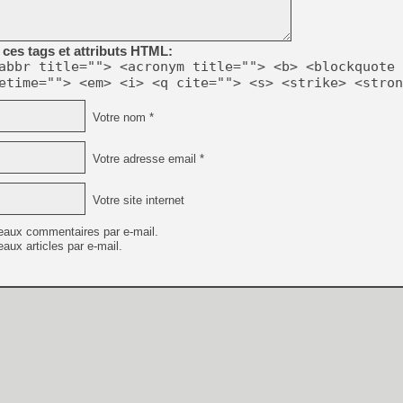
[GK] Mémoire cash - Metroid
[GK] Dan Houser (GTA) défe
[GK] Comment EA Sports FC
[GK] Crimson Moon : un Dark
ces tags et attributs HTML:
[GK] Isle of Reveries : le j
abbr title=""> <acronym title=""> <b> <blockquote 
[GK] Moonlighter 2 : The En
etime=""> <em> <i> <q cite=""> <s> <strike> <stron
[GK] Capcom relance Monste
Votre nom *
[Mo5] Deux inédits du Virtu
Votre adresse email *
[GK] Le beat'em up The Walk
[GK] Endless Legend 2 : enf
Votre site internet
eaux commentaires par e-mail.
aux articles par e-mail.
[LS] [PS5] Premiers signes 