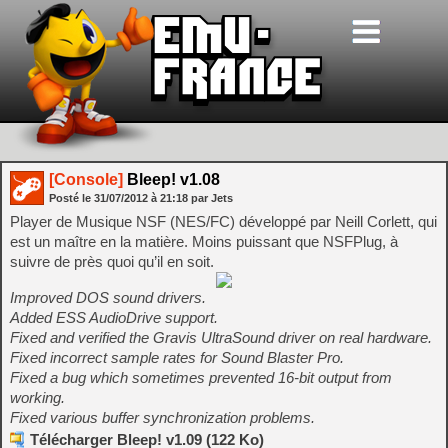
[Console]
Bleep! v1.08
Posté le
31/07/2012
à
21:18
par Jets
Player de Musique NSF (NES/FC) développé par Neill Corlett, qui
est un maître en la matière. Moins puissant que NSFPlug, à
suivre de près quoi qu’il en soit.
Improved DOS sound drivers.
Added ESS AudioDrive support.
Fixed and verified the Gravis UltraSound driver on real hardware.
Fixed incorrect sample rates for Sound Blaster Pro.
Fixed a bug which sometimes prevented 16-bit output from
working.
Fixed various buffer synchronization problems.
Télécharger Bleep! v1.09 (122 Ko)