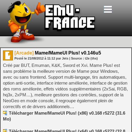
[Arcade]
Mame/MameUI Plus! v0.146u5
Posté le
21/08/2012
à
11:12
par Jets
| Source :
t2e (thx)
Créé par BUT, Emuman, K&K, Sword et Xvi. Mame Plus! est
sans problème la meilleure version de Mame pour Windows,
avec ou sans frontend. Support multi-langage, tirs automatiques,
option anti-sortie, interface interne améliorée, interface de gestion
des roms améliorée, effets vidéos supplémentaires (2xSai, RGB,
hq3x, 2xPM…), meilleure gestions des contrôles, support de la
NeoGeo en mode console, il regroupe également plein de
correctifs et de drivers additionnels…
Télécharger Mame/MameUI Plus! (x86) v0.168 r5272 (31.6
Mo)
Télécharger Mame/MameUI Plus! (x64) v0.168 r5272 (32.8