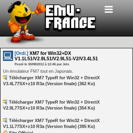
[Ordi.]
XM7 for Win32+DX
V1.1L51/V2.9L51/V2.9L51-V2/V3.4L51
Posté le
30/08/2012
à
12:46
par Jets
Un émulateur FM7 tout en Japonais.
Télécharger XM7 TypeR for Win32 + DirectX
V3.4L77SX+z10 R3a (Version finale) (362 Ko)
Télécharger XM7 TypeR for Win32 + DirectX
V2.9L77SX+z10 R3a (Version finale) (354 Ko)
Télécharger XM7 TypeR for Win32 + DirectX
V1.1L77SX+z10 R3a (Version finale) (395 Ko)
Site Officiel