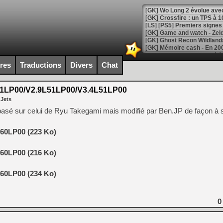
[GK] Wo Long 2 évolue avec
[GK] Crossfire : un TPS à 100
[LS] [PS5] Premiers signes 
ires
Traductions
Divers
Chat
[Mo5] DOOM arrive en cart
[GK] Bethesda fête les 30 
1LP00/V2.9L51LP00/V3.4L51LP00
[GK] Roblox : l'action en B
 Jets
asé sur celui de Ryu Takegami mais modifié par Ben.JP de façon à s
[GK] Agenda - GeForce NOW
[GK] Devolver Digital en a 
60LP00 (223 Ko)
[LS] [PS5] ps5-y2jb-autolo
60LP00 (216 Ko)
[GK] Pourquoi Marvel Tokon 
[GK] Test : Restory : Chill
60LP00 (234 Ko)
[GK] GTA 6 : Rockstar Games
[GK] Hot Wheels Infinite Rus
[GK] Mémoire cash - Secret 
[GK] Résultats Nintendo : 
0
[GK] Déjà des dégraissage