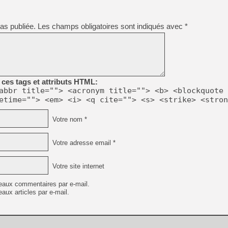
[Mo5] Brickboy cherche à r
[GK] Minecraft et ses « Gra
as publiée.
Les champs obligatoires sont indiqués avec
*
[GK] Beast of Reincarnation
[GK] Ubisoft : fin de parti
[GK] Mémoire cash - Metroid
[GK] Dan Houser (GTA) défe
[GK] Comment EA Sports FC
[GK] Crimson Moon : un Dark
[GK] Isle of Reveries : le j
[GK] Moonlighter 2 : The En
ces tags et attributs HTML:
[GK] Capcom relance Monste
abbr title=""> <acronym title=""> <b> <blockquote 
etime=""> <em> <i> <q cite=""> <s> <strike> <stron
Votre nom *
[Mo5] Deux inédits du Virtu
[GK] Le beat'em up The Walk
[LTF] Eté 2026 - Séquence 
Votre adresse email *
[GK] Mistfall Hunter : déjà 
Votre site internet
eaux commentaires par e-mail.
aux articles par e-mail.