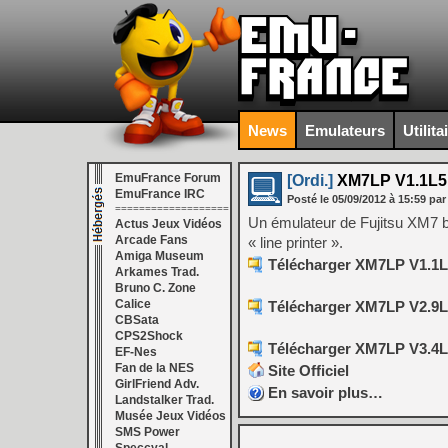
News
Emulateurs
Utilita
EmuFrance Forum
[Ordi.]
XM7LP V1.1L5
EmuFrance IRC
Posté le
05/09/2012
à
15:59
par
===================
Un émulateur de Fujitsu XM7 b
Actus Jeux Vidéos
Arcade Fans
« line printer ».
Amiga Museum
Télécharger XM7LP V1.1L
Arkames Trad.
Bruno C. Zone
Calice
Télécharger XM7LP V2.9L
CBSata
CPS2Shock
Télécharger XM7LP V3.4L
EF-Nes
Fan de la NES
Site Officiel
GirlFriend Adv.
En savoir plus…
Landstalker Trad.
Musée Jeux Vidéos
SMS Power